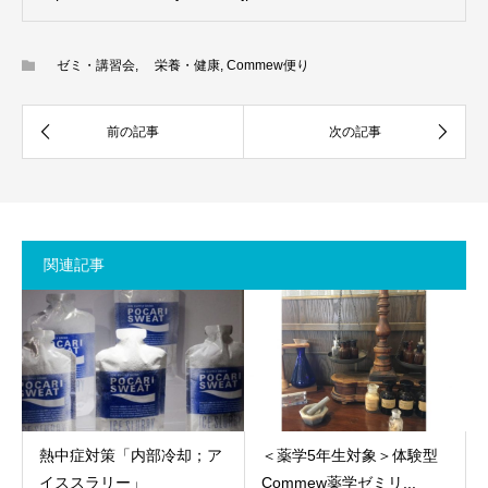
ゼミ・講習会
,
栄養・健康
,
Commew便り
関連記事
熱中症対策「内部冷却；ア
＜薬学5年生対象＞体験型
イススラリー」
Commew薬学ゼミリ...