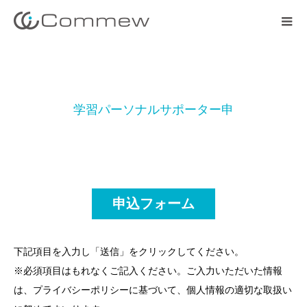
学
習
パ
ー
ソ
ナ
ル
サ
ポ
ー
タ
ー
申
込
申込フォーム
下記項目を入力し「送信」をクリックしてください。
※必須項目はもれなくご記入ください。ご入力いただいた情報
は、プライバシーポリシーに基づいて、個人情報の適切な取扱い