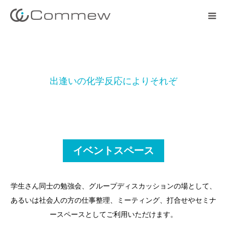
出
逢
い
の
化
学
反
応
に
よ
り
そ
れ
ぞ
れ
の
想
イベントスペース
学生さん同士の勉強会、グループディスカッションの場として、
あるいは社会人の方の仕事整理、ミーティング、打合せやセミナ
ースペースとしてご利用いただけます。