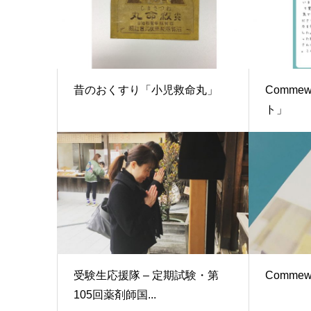
昔のおくすり「小児救命丸」
Comm
ト」
受験生応援隊 – 定期試験・第
Comm
105回薬剤師国...