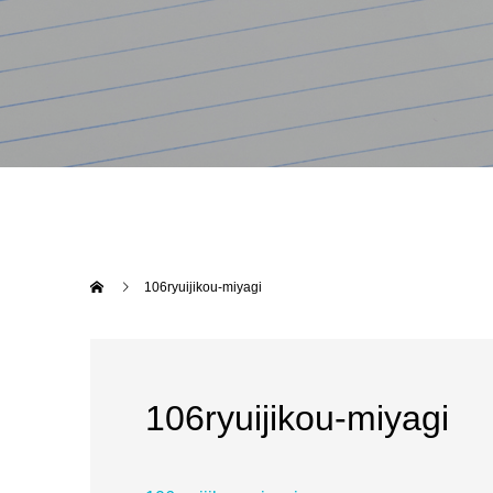
106ryuijikou-miyagi
106ryuijikou-miyagi