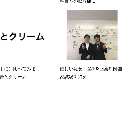
科目への取り組...
手に）比べてみまし
嬉しい報せ – 第103回薬剤師国
膏とクリーム...
家試験を終え...