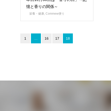
憶と香りの関係～
栄養・健康
,
Commew便り
1
…
16
17
18