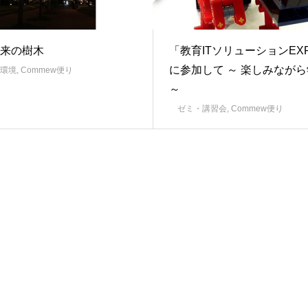
来の樹木
「教育ITソリューションEX
に参加して ～ 楽しみなが
環境
,
Commew便り
～
ゼミ・講習会
,
Commew便り