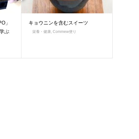
PO」
キョウニンを含むスイーツ
ら学ぶ
栄養・健康
,
Commew便り