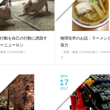
行動を自己の行動に誘因す
物理化学のお話：ラーメン
ーニューロン
張力
健康
,
Commew便り
栄養・健康
,
Commew便り
,
Comm
き
NOV
17
2017