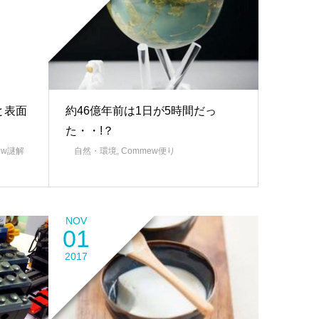
と表面
約46億年前は1日が5時間だっ
た・・!？
ew謎解
自然・環境
,
Commew便り
NOV
01
2017