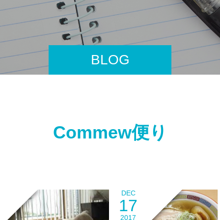
BLOG
Commew便り
DEC
17
2017