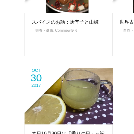
スパイスのお話：唐辛子と山椒
世界古
栄養・健康
,
Commew便り
自然・
OCT
30
2017
本日10月30日は「香りの日」～記