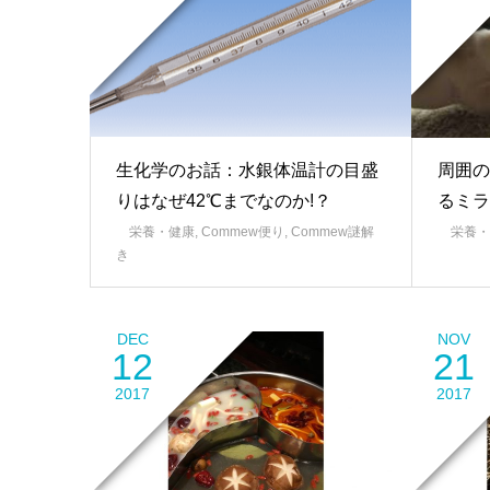
生化学のお話：水銀体温計の目盛
周囲の
りはなぜ42℃までなのか!？
るミラ
栄養・健康
,
Commew便り
,
Commew謎解
栄養・
き
DEC
NOV
12
21
2017
2017