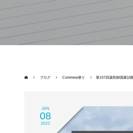
ブログ
Commew便り
第107回薬剤師国家
JAN
08
2022