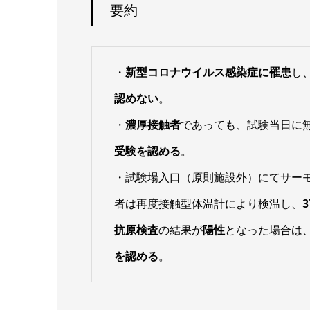
要約
・
新型コロナウイルス感染症に罹患
し
認めない
。
・
濃厚接触者
であっても、試験当日に
受験を認める
。
・試験場入口（原則施設外）にてサーモ
者は再度接触型体温計により検温し、
抗原検査
の結果が
陽性
となった場合は
を認める
。