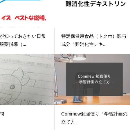
が知っておきたい日常
特定保健用食品（トクホ）関与
薬指導（...
成分「難消化性デキ...
問
Commew勉強便り「学習計画の
立て方」