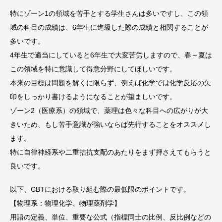
特にゾーン1の領域を苦手とする学生さんは多いですし、この領
域の科目の成績は、6年生に進級した際の成績と相関することが
多いです。
4年生で適当にしていると6年生で大変苦労しますので、春～夏は
この領域を特に意識して得意分野にしてほしいです。
本来の目標は問題を解くに限らず、例えば化学では化学反応の矢
印をしっかり書けるようになることが望ましいです。
ゾーン2（医療系）の領域で、薬理は色々な科目への広がりが大
きいため、もし苦手意識が強いならば先行することをオススメし
ます。
特に自律神経系や二重拮抗支配のあたりをまず押さえてもらうと
良いです。
以下、CBTにおける取り組む際の最低限のポイントです。
【物理系：物理化学、物理薬剤学】
用語の定義、単位、重要な公式（指標同士の比例、反比例などの