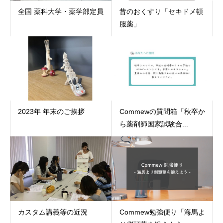
全国 薬科大学・薬学部定員
昔のおくすり「セキドメ頓
服薬」
2023年 年末のご挨拶
Commewの質問箱「秋卒か
ら薬剤師国家試験合...
カスタム講義等の近況
Commew勉強便り「海馬よ