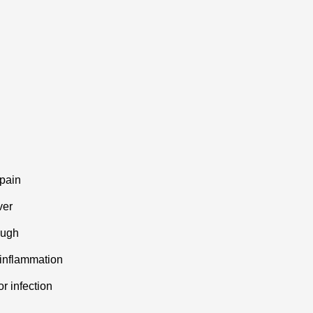
ain
er
ugh
lammation
nfection