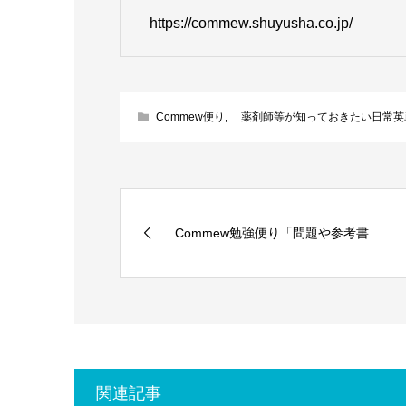
https://commew.shuyusha.co.jp/
Commew便り
,
薬剤師等が知っておきたい日常英
Commew勉強便り「問題や参考書...
関連記事