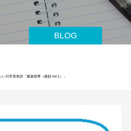
BLOG
い日常英単語「服薬指導（薬効 vol.1）」