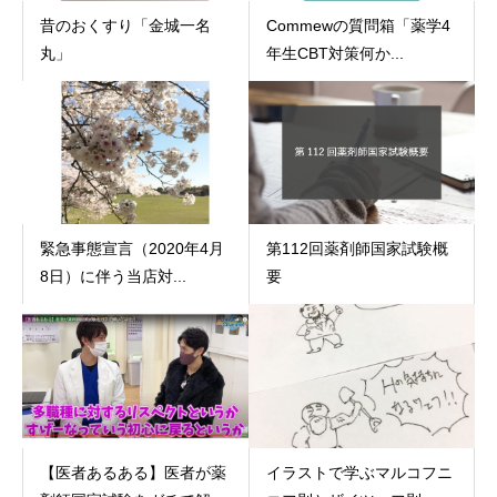
昔のおくすり「金城一名
Commewの質問箱「薬学4
丸」
年生CBT対策何か...
緊急事態宣言（2020年4月
第112回薬剤師国家試験概
8日）に伴う当店対...
要
【医者あるある】医者が薬
イラストで学ぶマルコフニ