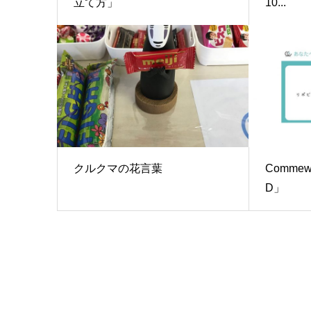
立て方」
10...
クルクマの花言葉
Comm
D」