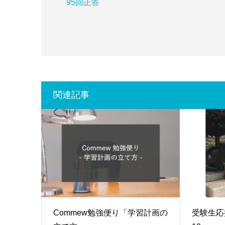
95回正答
関連記事
Commew勉強便り「学習計画の
受験生応