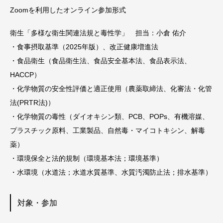
Zoomを利用したオンライン参加形式
衛生「多様な衛生関連法規と毒性学」 担当：小倉 佑介
・食事摂取基準（2025年版）、改正健康増進法
・食品衛生（食品衛生法、食品安全基本法、食品表示法、
HACCP）
・化学物質の安全性評価と適正使用（農薬取締法、化審法・化管
法(PRTR法)）
・化学物質の毒性（ダイオキシン類、PCB、POPs、有機溶媒、
プラスチック原料、工業製品、自然毒・マイコトキシン、解毒
薬）
・環境保全と法的規制（
環境基本法；環境基準）
・水環境（水道法；水道水質基準、水質汚濁防止法；排水基準）
対象・参加