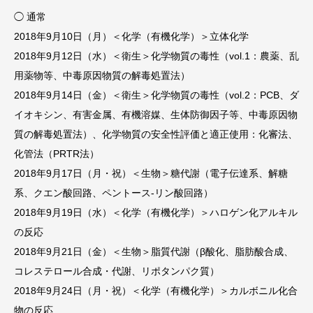
◯ 通常
2018年9月10日（月）＜化学（有機化学）＞立体化学
2018年9月12日（水）＜衛生＞化学物質の毒性（vol.1：農薬、乱
用薬物等、中毒原因物質の解毒処置法）
2018年9月14日（金）＜衛生＞化学物質の毒性（vol.2：PCB、ダ
イオキシン、有害金属、有機溶媒、生体防御因子等、中毒原因物
質の解毒処置法）、化学物質の安全性評価と適正使用：化審法、
化管法（PRTR法）
2018年9月17日（月・祝）＜生物＞糖代謝（電子伝達系、解糖
系、クエン酸回路、ペントース-リン酸回路）
2018年9月19日（水）＜化学（有機化学）＞ハロゲン化アルキル
の反応
2018年9月21日（金）＜生物＞脂質代謝（β酸化、脂肪酸合成、
コレステロール合成・代謝、リポタンパク質）
2018年9月24日（月・祝）＜化学（有機化学）＞カルボニル化合
物の反応