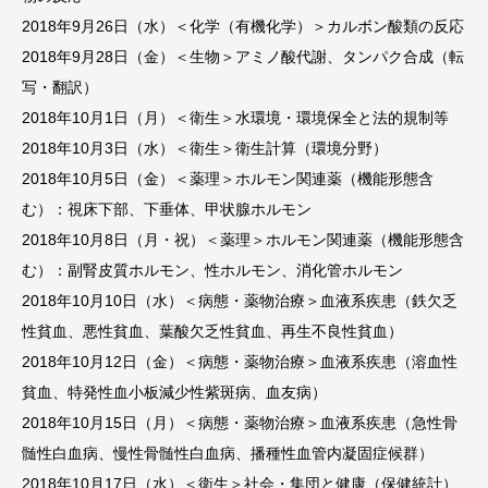
2018年9月26日（水）＜化学（有機化学）＞カルボン酸類の反応
2018年9月28日（金）＜生物＞アミノ酸代謝、タンパク合成（転
写・翻訳）
2018年10月1日（月）
＜衛生＞水環境・環境保全と法的規制等
2018年10月3日（水）
＜衛生＞衛生計算（環境分野）
2018年10月5日（金）＜薬理＞ホルモン関連薬（機能形態含
む）：視床下部、下垂体、甲状腺ホルモン
2018年10月8日（月・祝）＜薬理＞ホルモン関連薬（機能形態含
む）：副腎皮質ホルモン、性ホルモン、消化管ホルモン
2018年10月10日（水）＜病態・薬物治療＞血液系疾患（鉄欠乏
性貧血、悪性貧血、葉酸欠乏性貧血、再生不良性貧血）
2018年10月12日（金）＜病態・薬物治療＞血液系疾患（溶血性
貧血、特発性血小板減少性紫斑病、血友病）
2018年10月15日（月）＜病態・薬物治療＞血液系疾患（急性骨
髄性白血病、慢性骨髄性白血病、播種性血管内凝固症候群）
2018年10月17日（水）＜衛生＞社会・集団と健康（保健統計）