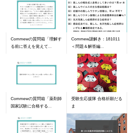
Commewの質問箱「理解す
Commew謎解き：181011
る前に答えを覚えて...
＜問題＆解答編...
Commewの質問箱「薬剤師
受験生応援隊 合格祈願だる
国家試験に合格する...
ま