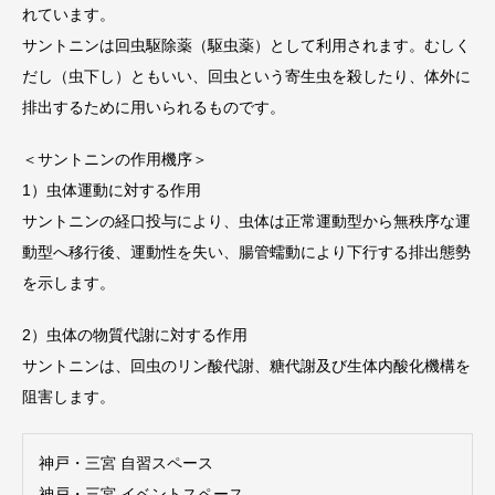
れています。
サントニンは回虫駆除薬（駆虫薬）として利用されます。むしく
だし（虫下し）ともいい、回虫という寄生虫を殺したり、体外に
排出するために用いられるものです。
＜サントニンの作用機序＞
1）虫体運動に対する作用
サントニンの経口投与により、虫体は正常運動型から無秩序な運
動型へ移行後、運動性を失い、腸管蠕動により下行する排出態勢
を示します。
2）虫体の物質代謝に対する作用
サントニンは、回虫のリン酸代謝、糖代謝及び生体内酸化機構を
阻害します。
神戸・三宮 自習スペース
神戸・三宮 イベントスペース