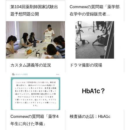
第104回薬剤師国家試験出
Commewの質問箱「薬学部
題予想問題公開
在学中の登録販売者...
カスタム講義等の近況
ドラマ撮影の現場
Commewの質問箱「薬学4
検査値のお話：HbA1c
年生に向けた準備」